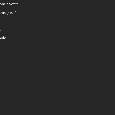
ons à venir
ions passées
ssé
ation