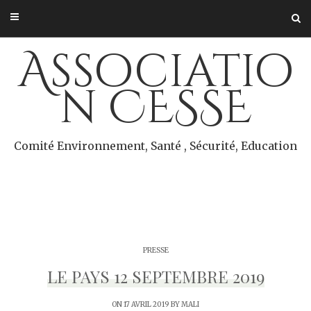
Skip
to
content
Associatio
n CESSE
Comité Environnement, Santé , Sécurité, Education
PRESSE
LE PAYS 12 SEPTEMBRE 2019
ON 17 AVRIL 2019 BY
MALI