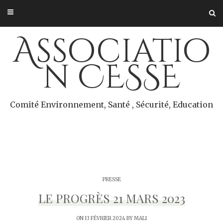
Skip
to
content
Associatio
n CESSE
Comité Environnement, Santé , Sécurité, Education
PRESSE
LE PROGRÈS 21 MARS 2023
ON 13 FÉVRIER 2024 BY
MALI