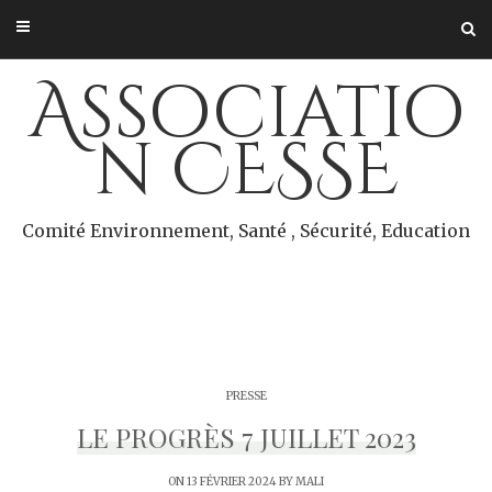
Skip
to
content
Associatio
n CESSE
Comité Environnement, Santé , Sécurité, Education
PRESSE
LE PROGRÈS 7 JUILLET 2023
ON 13 FÉVRIER 2024 BY
MALI