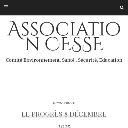
Skip
to
content
Associatio
n CESSE
Comité Environnement, Santé , Sécurité, Education
.
NEWS
PRESSE
LE PROGRÈS 8 DÉCEMBRE
2025