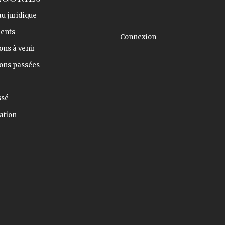
u juridique
ents
Connexion
ons à venir
ions passées
ssé
ation