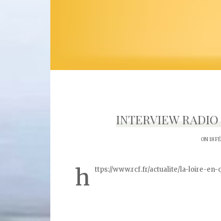
INTERVIEW RADIO 
ON 18 F
h
ttps://www.rcf.fr/actualite/la-loire-e